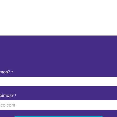
RevTech: Gestiona Territorios
amos?
*
ibimos?
*